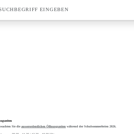
SUCHBEGRIFF EINGEBEN
Suche
ngszeiten
 beachten Sie die
ausserordentlichen Öffnungszeiten
während der Schulsommerferien 2026.