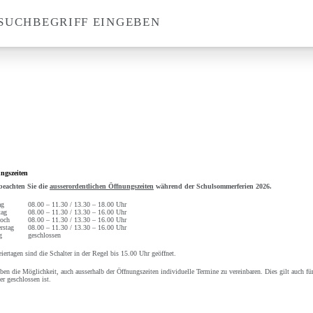
SUCHBEGRIFF EINGEBEN
Suche
ngszeiten
 beachten Sie die
ausserordentlichen Öffnungszeiten
während der Schulsommerferien 2026.
ag
08.00 – 11.30 / 13.30 – 18.00 Uhr
tag
08.00 – 11.30 / 13.30 – 16.00 Uhr
och
08.00 – 11.30 / 13.30 – 16.00 Uhr
rstag
08.00 – 11.30 / 13.30 – 16.00 Uhr
g
geschlossen
iertagen sind die Schalter in der Regel bis 15.00 Uhr geöffnet.
ben die Möglichkeit, auch ausserhalb der Öffnungszeiten individuelle Termine zu vereinbaren. Dies gilt auch für
er geschlossen ist.