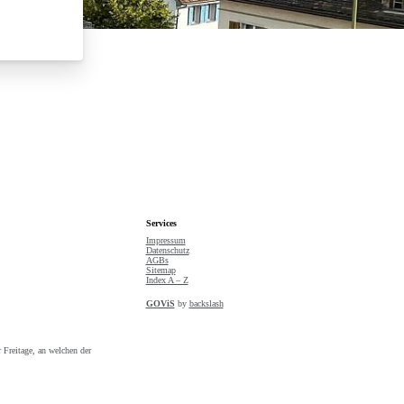
Suche starten
Services
Impressum
Datenschutz
AGBs
Sitemap
Index A – Z
GOViS
by
backslash
 Freitage, an welchen der