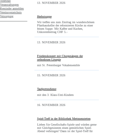
Todesfall
13. NOVEMBER 2026
Veranstaltungen
Reminder anmelden
Vereinsverzeichnis
Versorgung
Herbstsuppe
Wir treffen uns zum Zmittag im wunderschönen
Pfarrhauskeller der reformierten Kirche zu einer
feinen Suppe. Mit Kaffee und Kuchen,
Unkostenbeitrag CHF 5.-
13. NOVEMBER 2026
Friedenskonzert mit Chorgesängen der
orthodoxen Liturgie
mit St. Petersburger Vokalensemble
15. NOVEMBER 2026
Taufgottesdienst
mit den 3. Klass-Unti-Kindern
16. NOVEMBER 2026
Spiel-Treff in der Bibliothek Mettmenstetten
Lieben Sie Gesellschafts-Spiele und würden gerne
mit Gleichgesinnten einen gemütlichen Spiel-
Abend verbringen? Dann ist der Spiel-Treff für