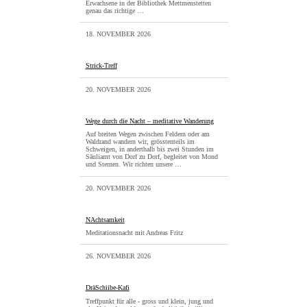
Erwachsene in der Bibliothek Mettmenstetten
genau das richtige …
18. NOVEMBER 2026
Strick-Treff
20. NOVEMBER 2026
Wege durch die Nacht – meditative Wanderung
Auf breiten Wegen zwischen Feldern oder am
Waldrand wandern wir, grösstenteils im
Schweigen, in anderthalb bis zwei Stunden im
Säuliamt von Dorf zu Dorf, begleitet von Mond
und Sternen. Wir richten unsere …
20. NOVEMBER 2026
NAchtsamkeit
Meditationsnacht mit Andreas Fritz
26. NOVEMBER 2026
DräSchiibe-Kafi
Treffpunkt für alle - gross und klein, jung und