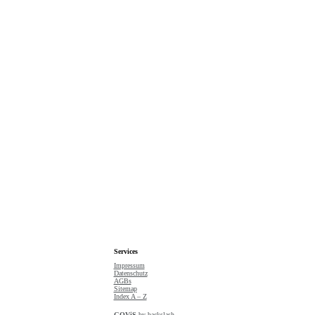
Services
Impressum
Datenschutz
AGBs
Sitemap
Index A – Z
GOViS
by
backslash