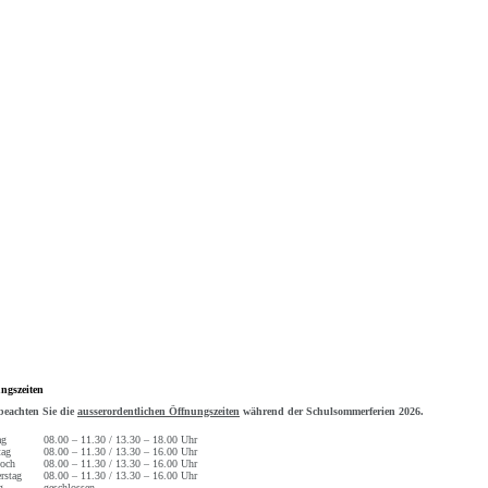
ngszeiten
 beachten Sie die
ausserordentlichen Öffnungszeiten
während der Schulsommerferien 2026.
ag
08.00 – 11.30 / 13.30 – 18.00 Uhr
tag
08.00 – 11.30 / 13.30 – 16.00 Uhr
och
08.00 – 11.30 / 13.30 – 16.00 Uhr
rstag
08.00 – 11.30 / 13.30 – 16.00 Uhr
g
geschlossen