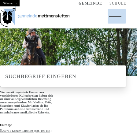
Navigieren in Mettmenstetten
Schnellnavigation
GEMEINDE
SCHULE
Home
Navigation
Inhalt
Suche
Sitemap
Hauptnavigation
Suchbegriff
SUCHBEGRIFF EINGEBEN
Suche
Suche s
11. JULI 2026
, 19:30 UHR
BIS 21:00 UHR
Kirchenkonzert Die LiBellen
Vier musikbegeisterte Frauen aus
verschiedenen Kulturkreisen haben sich
zu einer außergewöhnlichen Besetzung
zusammengefunden: Mit Violine, Flöte,
Saxophon und Klavier laden sie ihr
Publikum auf eine faszinierende und
unterhaltsame musikalische Reise ein.
Unterlage
260711 Konzert LiBellen [pdf, 195 KB]