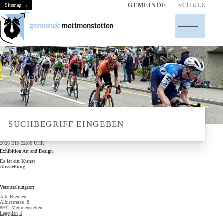
Navigieren in Mettmenstetten
Schnellnavigation
GEMEINDE
SCHULE
Home
Navigation
Inhalt
Suche
Sitemap
Hauptnavigation
Suchbegriff
SUCHBEGRIFF EINGEBEN
Suche
Suche s
21. JUNI 2026
, 11:00
UHR
– 20. AUGUST
2026
BIS 22:00 UHR
Exhibition Art and Design
Es ist ein Kunst
Ausstellung
Veranstaltungsort
Alte-Brennerei
Albisstrasse 8
8932 Mettmenstetten
Lageplan