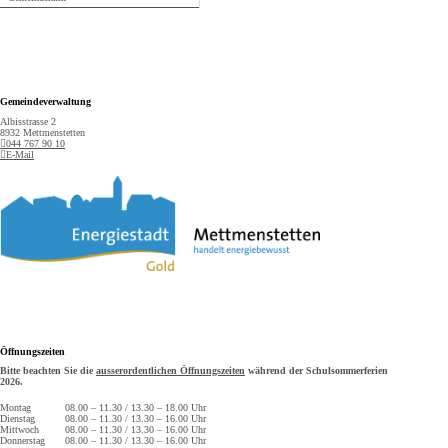
Footer
Gemeindeverwaltung
Albisstrasse 2
8932 Mettmenstetten
044 767 90 10
E-Mail
Öffnungszeiten
Bitte beachten Sie die
ausserordentlichen Öffnungszeiten
während der Schulsommerferien
2026.
Montag
08.00 – 11.30 / 13.30 – 18.00 Uhr
Dienstag
08.00 – 11.30 / 13.30 – 16.00 Uhr
Mittwoch
08.00 – 11.30 / 13.30 – 16.00 Uhr
Donnerstag
08.00 – 11.30 / 13.30 – 16.00 Uhr