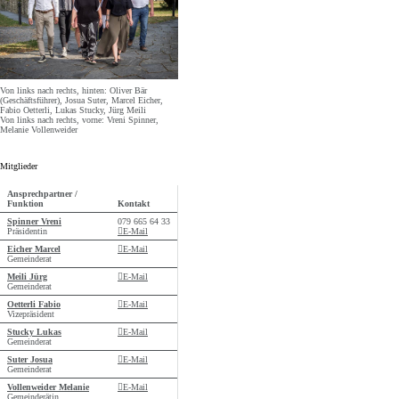
Von links nach rechts, hinten: Oliver Bär
(Geschäftsführer), Josua Suter, Marcel Eicher,
Fabio Oetterli, Lukas Stucky, Jürg Meili
Von links nach rechts, vorne: Vreni Spinner,
Melanie Vollenweider
Mitglieder
Ansprechpartner /
Funktion
Kontakt
Funktion
Mobil
Spinner
Vreni
079 665 64 33
Präsidentin
E-Mail
Funktion
Eicher
Marcel
E-Mail
Gemeinderat
Funktion
Meili
Jürg
E-Mail
Gemeinderat
Funktion
Oetterli
Fabio
E-Mail
Vizepräsident
Funktion
Stucky
Lukas
E-Mail
Gemeinderat
Funktion
Suter
Josua
E-Mail
Gemeinderat
Funktion
Vollenweider
Melanie
E-Mail
Gemeinderätin