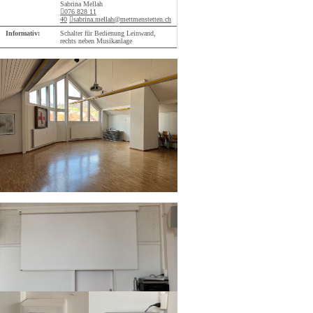
Sabrina Mellah
076 828 11
40
sabrina.mellah@mettmenstetten.ch
Informativ:
Schalter für Bedienung Leinwand,
rechts neben Musikanlage