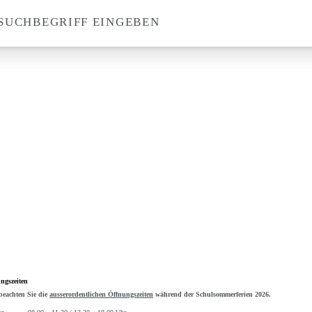
SUCHBEGRIFF EINGEBEN
Suche
ngszeiten
 beachten Sie die
ausserordentlichen Öffnungszeiten
während der Schulsommerferien 2026.